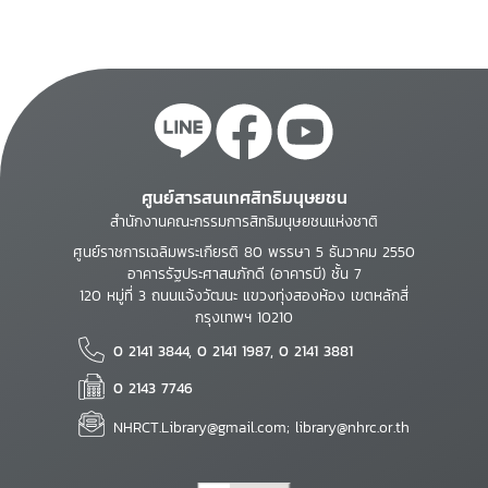
ศูนย์สารสนเทศสิทธิมนุษยชน
สำนักงานคณะกรรมการสิทธิมนุษยชนแห่งชาติ
ศูนย์ราชการเฉลิมพระเกียรติ 80 พรรษา 5 ธันวาคม 2550
อาคารรัฐประศาสนภักดี (อาคารบี) ชั้น 7
120 หมู่ที่ 3 ถนนแจ้งวัฒนะ แขวงทุ่งสองห้อง เขตหลักสี่
กรุงเทพฯ 10210
0 2141 3844, 0 2141 1987, 0 2141 3881
0 2143 7746
NHRCT.Library@gmail.com; library@nhrc.or.th