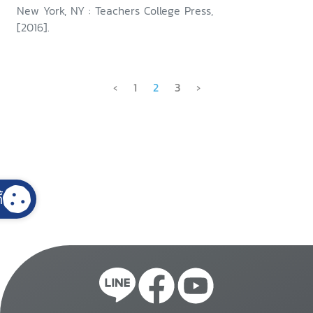
New York, NY : Teachers College Press,
[2016].
‹
1
2
3
›
้