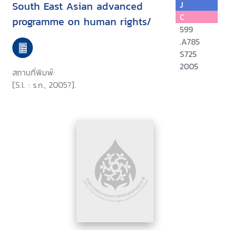
South East Asian advanced
J
C
programme on human rights/
599
.A785
S725
2005
สถานที่พิมพ์:
[S.l. : s.n., 2005?].