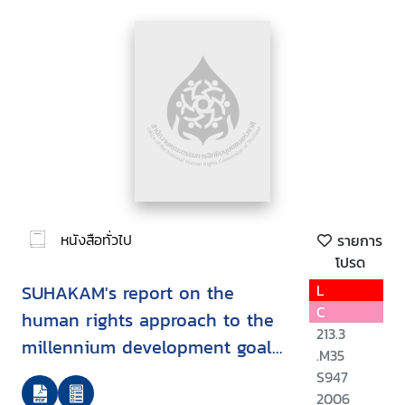
หนังสือทั่วไป
รายการ
โปรด
SUHAKAM's report on the
L
C
human rights approach to the
213.3
millennium development goals
.M35
: goal 2 : achieve universal
S947
primary education/
2006