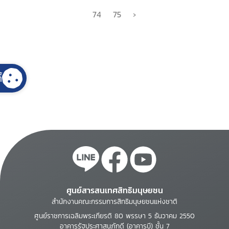
74
75
›
้
ศูนย์สารสนเทศสิทธิมนุษยชน
สำนักงานคณะกรรมการสิทธิมนุษยชนแห่งชาติ
ศูนย์ราชการเฉลิมพระเกียรติ 80 พรรษา 5 ธันวาคม 2550
อาคารรัฐประศาสนภักดี (อาคารบี) ชั้น 7