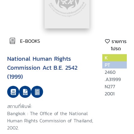
E-BOOKS
รายการ
โปรด
National Human Rights
K
PT
Commission Act B.E. 2542
2460
(1999)
.A31999
N277
2001
สถานที่พิมพ์:
Bangkok : The Office of the National
Human Rights Commission of Thailand,
2002.