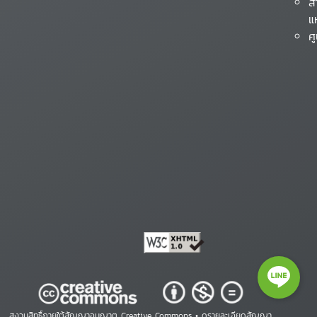
ส
แ
ศ
สงวนสิทธิ์ภายใต้สัญญาอนุญาต Creative Commons •
ดูรายละเอียดสัญญา