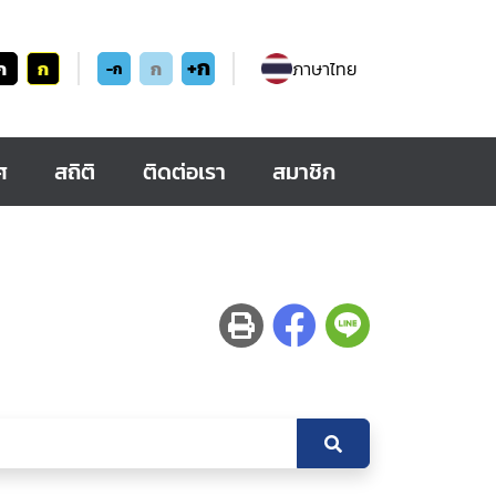
+ก
ก
ก
ก
ภาษาไทย
-ก
ศ
สถิติ
ติดต่อเรา
สมาชิก