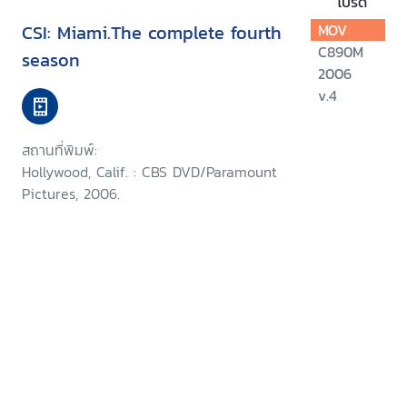
โปรด
CSI: Miami.The complete fourth
MOV
C890M
season
2006
v.4
สถานที่พิมพ์:
Hollywood, Calif. : CBS DVD/Paramount
Pictures, 2006.