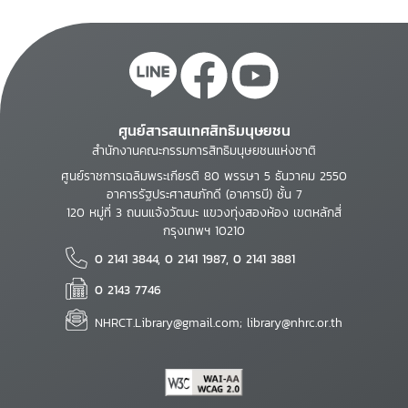
ศูนย์สารสนเทศสิทธิมนุษยชน
สำนักงานคณะกรรมการสิทธิมนุษยชนแห่งชาติ
ศูนย์ราชการเฉลิมพระเกียรติ 80 พรรษา 5 ธันวาคม 2550
อาคารรัฐประศาสนภักดี (อาคารบี) ชั้น 7
120 หมู่ที่ 3 ถนนแจ้งวัฒนะ แขวงทุ่งสองห้อง เขตหลักสี่
กรุงเทพฯ 10210
0 2141 3844, 0 2141 1987, 0 2141 3881
0 2143 7746
NHRCT.Library@gmail.com; library@nhrc.or.th