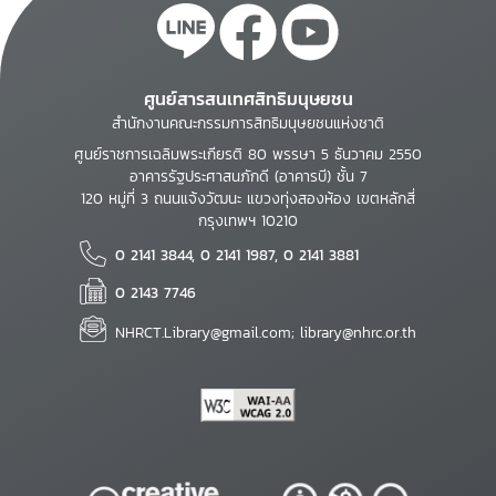
ศูนย์สารสนเทศสิทธิมนุษยชน
สำนักงานคณะกรรมการสิทธิมนุษยชนแห่งชาติ
ศูนย์ราชการเฉลิมพระเกียรติ 80 พรรษา 5 ธันวาคม 2550
อาคารรัฐประศาสนภักดี (อาคารบี) ชั้น 7
120 หมู่ที่ 3 ถนนแจ้งวัฒนะ แขวงทุ่งสองห้อง เขตหลักสี่
กรุงเทพฯ 10210
0 2141 3844, 0 2141 1987, 0 2141 3881
0 2143 7746
NHRCT.Library@gmail.com; library@nhrc.or.th