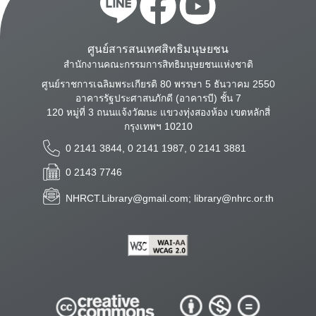
ศูนย์สารสนเทศสิทธิมนุษยชน
สำนักงานคณะกรรมการสิทธิมนุษยชนแห่งชาติ
ศูนย์ราชการเฉลิมพระเกียรติ 80 พรรษา 5 ธันวาคม 2550
อาคารรัฐประศาสนภักดี (อาคารบี) ชั้น 7
120 หมู่ที่ 3 ถนนแจ้งวัฒนะ แขวงทุ่งสองห้อง เขตหลักสี่
กรุงเทพฯ 10210
0 2141 3844, 0 2141 1987, 0 2141 3881
0 2143 7746
NHRCT.Library@gmail.com; library@nhrc.or.th