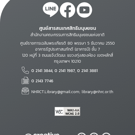
ศูนย์สารสนเทศสิทธิมนุษยชน
สำนักงานคณะกรรมการสิทธิมนุษยชนแห่งชาติ
ศูนย์ราชการเฉลิมพระเกียรติ 80 พรรษา 5 ธันวาคม 2550
อาคารรัฐประศาสนภักดี (อาคารบี) ชั้น 7
120 หมู่ที่ 3 ถนนแจ้งวัฒนะ แขวงทุ่งสองห้อง เขตหลักสี่
กรุงเทพฯ 10210
0 2141 3844, 0 2141 1987, 0 2141 3881
0 2143 7746
NHRCT.Library@gmail.com; library@nhrc.or.th