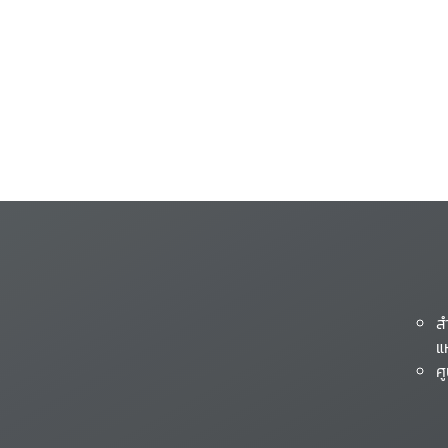
ส
แ
ศ