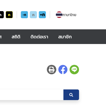
+ก
ก
ก
ก
ภาษาไทย
-ก
ศ
สถิติ
ติดต่อเรา
สมาชิก