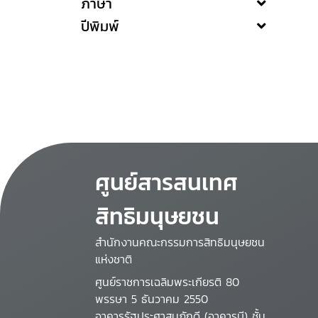
ภาษา
ปีพิมพ์
ศูนย์สารสนเทศ
สิทธิมนุษยชน
สำนักงานคณะกรรมการสิทธิมนุษยชน
แห่งชาติ
ศูนย์ราชการเฉลิมพระเกียรติ 80
พรรษา 5 ธันวาคม 2550
อาคารรัฐประศาสนภักดี (อาคารบี) ชั้น