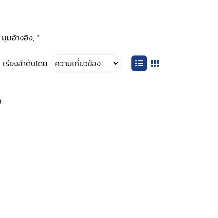
มุมอ้างอิง, ”
เรียงลำดับโดย
ล