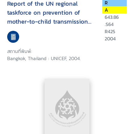
Report of the UN regional
R
A
taskforce on prevention of
643.86
mother-to-child transmission
.S64
of HIV : South, East Asia and
R425
The Pacific, May 2004, Bangkok,
2004
Thailand
สถานที่พิมพ์:
Bangkok, Thailand : UNICEF, 2004.