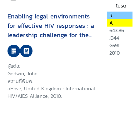
โปรด
Enabling legal environments
R
A
for effective HIV responses : a
643.86
leadership challenge for the
.D44
Commonwealth
G591
2010
ผู้แต่ง:
Godwin, John
สถานที่พิมพ์:
aHove, United Kingdom : International
HIV/AIDS Alliance, 2010.