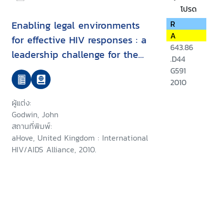
โปรด
Enabling legal environments
R
A
for effective HIV responses : a
643.86
leadership challenge for the
.D44
Commonwealth
G591
2010
ผู้แต่ง:
Godwin, John
สถานที่พิมพ์:
aHove, United Kingdom : International
HIV/AIDS Alliance, 2010.