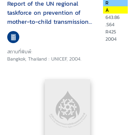
Report of the UN regional
R
A
taskforce on prevention of
643.86
mother-to-child transmission
.S64
of HIV : South, East Asia and
R425
The Pacific, May 2004, Bangkok,
2004
Thailand
สถานที่พิมพ์:
Bangkok, Thailand : UNICEF, 2004.