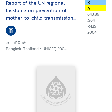
Report of the UN regional
R
A
taskforce on prevention of
643.86
mother-to-child transmission
.S64
of HIV : South, East Asia and
R425
The Pacific, May 2004, Bangkok,
2004
Thailand
สถานที่พิมพ์:
Bangkok, Thailand : UNICEF, 2004.