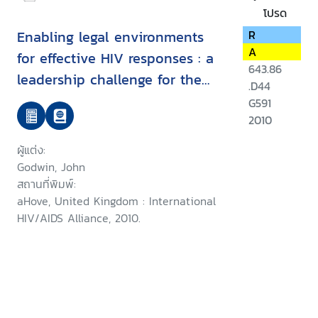
โปรด
Enabling legal environments
R
A
for effective HIV responses : a
643.86
leadership challenge for the
.D44
Commonwealth
G591
2010
ผู้แต่ง:
Godwin, John
สถานที่พิมพ์:
aHove, United Kingdom : International
HIV/AIDS Alliance, 2010.