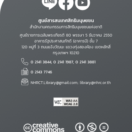
ศูนย์สารสนเทศสิทธิมนุษยชน
สำนักงานคณะกรรมการสิทธิมนุษยชนแห่งชาติ
ศูนย์ราชการเฉลิมพระเกียรติ 80 พรรษา 5 ธันวาคม 2550
อาคารรัฐประศาสนภักดี (อาคารบี) ชั้น 7
120 หมู่ที่ 3 ถนนแจ้งวัฒนะ แขวงทุ่งสองห้อง เขตหลักสี่
กรุงเทพฯ 10210
0 2141 3844, 0 2141 1987, 0 2141 3881
0 2143 7746
NHRCT.Library@gmail.com; library@nhrc.or.th