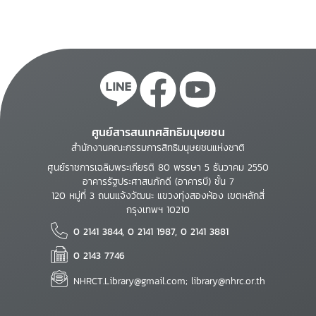
ศูนย์สารสนเทศสิทธิมนุษยชน
สำนักงานคณะกรรมการสิทธิมนุษยชนแห่งชาติ
ศูนย์ราชการเฉลิมพระเกียรติ 80 พรรษา 5 ธันวาคม 2550
อาคารรัฐประศาสนภักดี (อาคารบี) ชั้น 7
120 หมู่ที่ 3 ถนนแจ้งวัฒนะ แขวงทุ่งสองห้อง เขตหลักสี่
กรุงเทพฯ 10210
0 2141 3844, 0 2141 1987, 0 2141 3881
0 2143 7746
NHRCT.Library@gmail.com; library@nhrc.or.th