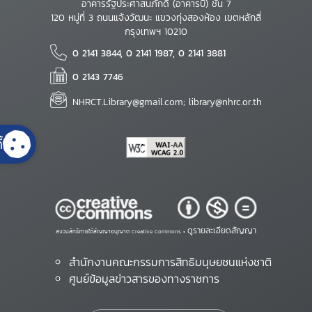
อาคารรัฐประศาสนภักดี (อาคารบี) ชั้น 7
120 หมู่ที่ 3 ถนนแจ้งวัฒนะ แขวงทุ่งสองห้อง เขตหลักสี่
กรุงเทพฯ 10210
0 2141 3844, 0 2141 1987, 0 2141 3881
0 2143 7746
NHRCT.Library@gmail.com; library@nhrc.or.th
้
ดูรายละเอียดสัญญา
สงวนสิทธิ์ภายใต้สัญญาอนุญาต Creative Commons •
สำนักงานคณะกรรมการสิทธิมนุษยชนแห่งชาติ
ศูนย์ข้อมูลข่าวสารของทางราชการ