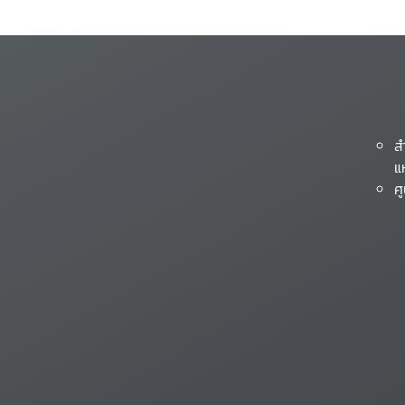
ส
แ
ศ