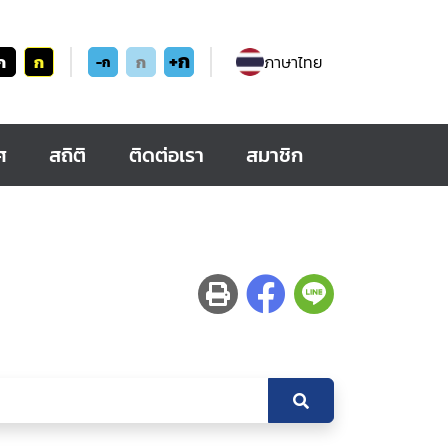
+ก
ก
ก
ก
ภาษาไทย
-ก
ศ
สถิติ
ติดต่อเรา
สมาชิก