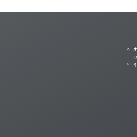
ส
แ
ศ