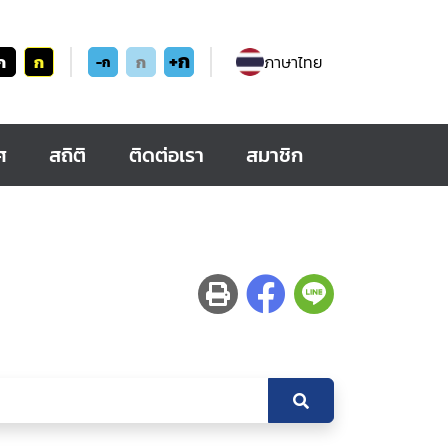
+ก
ก
ก
ก
ภาษาไทย
-ก
ศ
สถิติ
ติดต่อเรา
สมาชิก