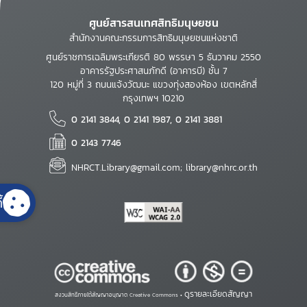
ศูนย์สารสนเทศสิทธิมนุษยชน
สำนักงานคณะกรรมการสิทธิมนุษยชนแห่งชาติ
ศูนย์ราชการเฉลิมพระเกียรติ 80 พรรษา 5 ธันวาคม 2550
อาคารรัฐประศาสนภักดี (อาคารบี) ชั้น 7
120 หมู่ที่ 3 ถนนแจ้งวัฒนะ แขวงทุ่งสองห้อง เขตหลักสี่
กรุงเทพฯ 10210
0 2141 3844, 0 2141 1987, 0 2141 3881
0 2143 7746
NHRCT.Library@gmail.com; library@nhrc.or.th
้
ดูรายละเอียดสัญญา
สงวนสิทธิ์ภายใต้สัญญาอนุญาต Creative Commons •