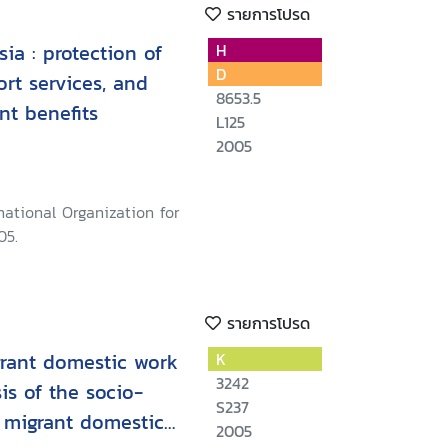
รายการโปรด
ia : protection of
H
D
rt services, and
8653.5
t benefits
L125
2005
national Organization for
05.
รายการโปรด
rant domestic work
K
3242
is of the socio-
S237
na migrant domestic
2005