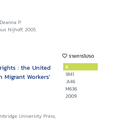
nd Hong Kong
 Deanna P.
nus Nijhoff, 2005.
รายการโปรด
ights : the United
K
1841
 Migrant Workers'
.A46
M636
2009
mbridge University Press,