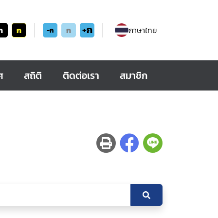
+ก
ก
ก
ก
ภาษาไทย
-ก
ศ
สถิติ
ติดต่อเรา
สมาชิก