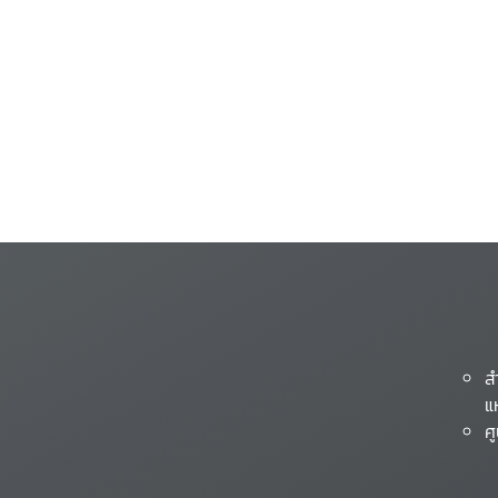
ส
แ
ศ