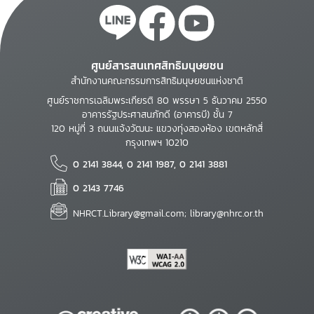
ศูนย์สารสนเทศสิทธิมนุษยชน
สำนักงานคณะกรรมการสิทธิมนุษยชนแห่งชาติ
ศูนย์ราชการเฉลิมพระเกียรติ 80 พรรษา 5 ธันวาคม 2550
อาคารรัฐประศาสนภักดี (อาคารบี) ชั้น 7
120 หมู่ที่ 3 ถนนแจ้งวัฒนะ แขวงทุ่งสองห้อง เขตหลักสี่
กรุงเทพฯ 10210
0 2141 3844, 0 2141 1987, 0 2141 3881
0 2143 7746
NHRCT.Library@gmail.com; library@nhrc.or.th