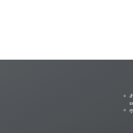
ส
แ
ศ