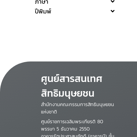
ภาษา
ปีพิมพ์
ศูนย์สารสนเทศ
สิทธิมนุษยชน
สำนักงานคณะกรรมการสิทธิมนุษยชน
แห่งชาติ
ศูนย์ราชการเฉลิมพระเกียรติ 80
พรรษา 5 ธันวาคม 2550
อาคารรัฐประศาสนภักดี (อาคารบี) ชั้น