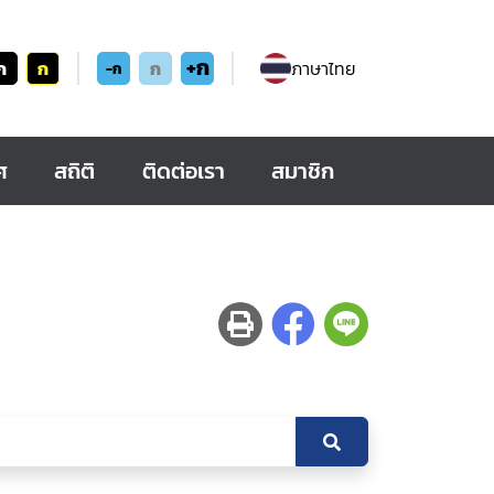
+ก
ก
ก
ก
ภาษาไทย
-ก
ศ
สถิติ
ติดต่อเรา
สมาชิก