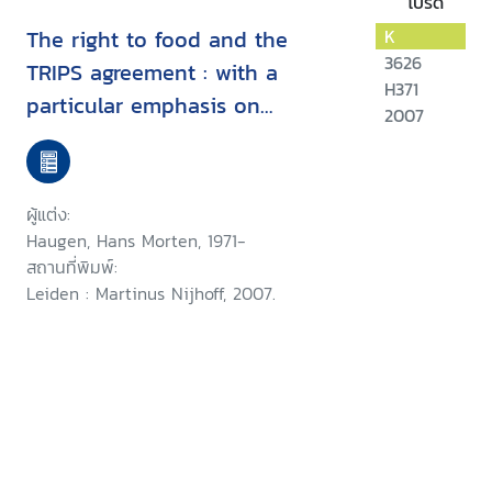
โปรด
The right to food and the
K
3626
TRIPS agreement : with a
H371
particular emphasis on
2007
developing countries' measures
for food production and
distribution
ผู้แต่ง:
Haugen, Hans Morten, 1971-
สถานที่พิมพ์:
Leiden : Martinus Nijhoff, 2007.