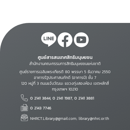
ศูนย์สารสนเทศสิทธิมนุษยชน
สำนักงานคณะกรรมการสิทธิมนุษยชนแห่งชาติ
ศูนย์ราชการเฉลิมพระเกียรติ 80 พรรษา 5 ธันวาคม 2550
อาคารรัฐประศาสนภักดี (อาคารบี) ชั้น 7
120 หมู่ที่ 3 ถนนแจ้งวัฒนะ แขวงทุ่งสองห้อง เขตหลักสี่
กรุงเทพฯ 10210
0 2141 3844, 0 2141 1987, 0 2141 3881
0 2143 7746
NHRCT.Library@gmail.com; library@nhrc.or.th