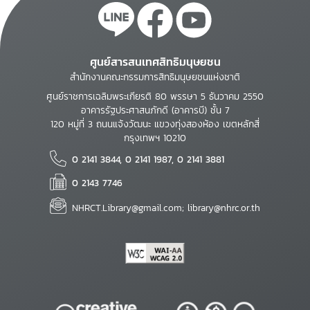
ศูนย์สารสนเทศสิทธิมนุษยชน
สำนักงานคณะกรรมการสิทธิมนุษยชนแห่งชาติ
ศูนย์ราชการเฉลิมพระเกียรติ 80 พรรษา 5 ธันวาคม 2550
อาคารรัฐประศาสนภักดี (อาคารบี) ชั้น 7
120 หมู่ที่ 3 ถนนแจ้งวัฒนะ แขวงทุ่งสองห้อง เขตหลักสี่
กรุงเทพฯ 10210
0 2141 3844, 0 2141 1987, 0 2141 3881
0 2143 7746
NHRCT.Library@gmail.com; library@nhrc.or.th