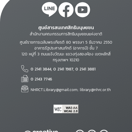
ศูนย์สารสนเทศสิทธิมนุษยชน
สำนักงานคณะกรรมการสิทธิมนุษยชนแห่งชาติ
ศูนย์ราชการเฉลิมพระเกียรติ 80 พรรษา 5 ธันวาคม 2550
อาคารรัฐประศาสนภักดี (อาคารบี) ชั้น 7
120 หมู่ที่ 3 ถนนแจ้งวัฒนะ แขวงทุ่งสองห้อง เขตหลักสี่
กรุงเทพฯ 10210
0 2141 3844, 0 2141 1987, 0 2141 3881
0 2143 7746
NHRCT.Library@gmail.com; library@nhrc.or.th