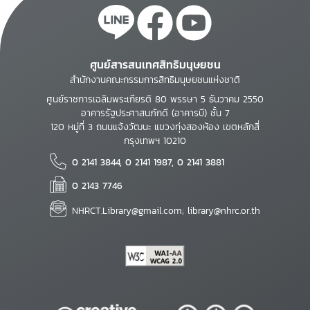
ศูนย์สารสนเทศสิทธิมนุษยชน
สำนักงานคณะกรรมการสิทธิมนุษยชนแห่งชาติ
ศูนย์ราชการเฉลิมพระเกียรติ 80 พรรษา 5 ธันวาคม 2550
อาคารรัฐประศาสนภักดี (อาคารบี) ชั้น 7
120 หมู่ที่ 3 ถนนแจ้งวัฒนะ แขวงทุ่งสองห้อง เขตหลักสี่
กรุงเทพฯ 10210
0 2141 3844, 0 2141 1987, 0 2141 3881
0 2143 7746
NHRCT.Library@gmail.com; library@nhrc.or.th