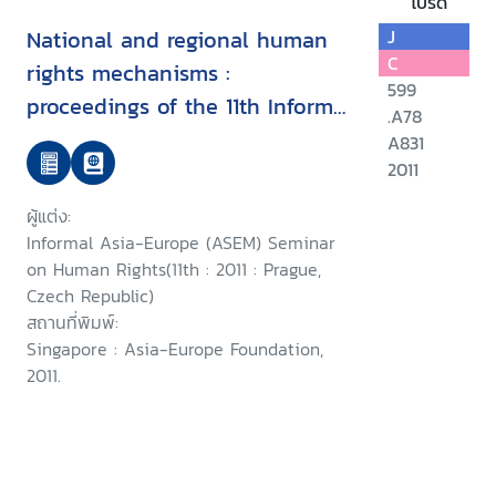
โปรด
National and regional human
J
C
rights mechanisms :
599
proceedings of the 11th Informal
.A78
Asia-Europe (ASEM) Seminar
A831
on Human Rights
2011
ผู้แต่ง:
Informal Asia-Europe (ASEM) Seminar
on Human Rights(11th : 2011 : Prague,
Czech Republic)
สถานที่พิมพ์:
Singapore : Asia-Europe Foundation,
2011.