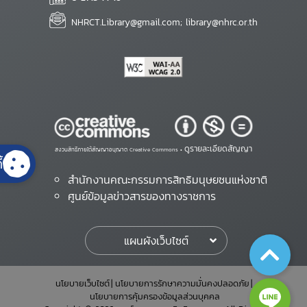
NHRCT.Library@gmail.com; library@nhrc.or.th
ดูรายละเอียดสัญญา
สงวนสิทธิ์ภายใต้สัญญาอนุญาต Creative Commons •
้
สำนักงานคณะกรรมการสิทธิมนุษยชนแห่งชาติ
ศูนย์ข้อมูลข่าวสารของทางราชการ
แผนผังเว็บไซต์
นโยบายเว็บไซต์
นโยบายการรักษาความมั่นคงปลอดภัย
นโยบายการคุ้มครองข้อมูลส่วนบุคคล