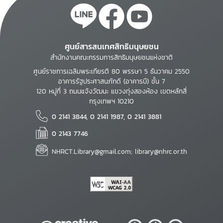
ศูนย์สารสนเทศสิทธิมนุษยชน
สำนักงานคณะกรรมการสิทธิมนุษยชนแห่งชาติ
ศูนย์ราชการเฉลิมพระเกียรติ 80 พรรษา 5 ธันวาคม 2550
อาคารรัฐประศาสนภักดี (อาคารบี) ชั้น 7
120 หมู่ที่ 3 ถนนแจ้งวัฒนะ แขวงทุ่งสองห้อง เขตหลักสี่
กรุงเทพฯ 10210
0 2141 3844, 0 2141 1987, 0 2141 3881
0 2143 7746
NHRCT.Library@gmail.com; library@nhrc.or.th