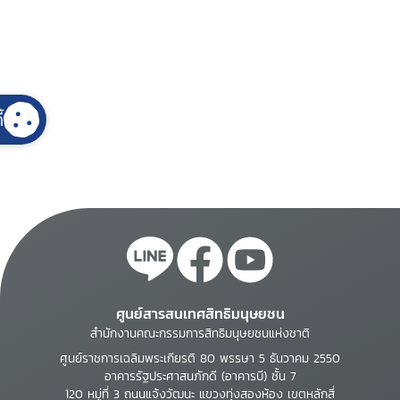
้
ศูนย์สารสนเทศสิทธิมนุษยชน
สำนักงานคณะกรรมการสิทธิมนุษยชนแห่งชาติ
ศูนย์ราชการเฉลิมพระเกียรติ 80 พรรษา 5 ธันวาคม 2550
อาคารรัฐประศาสนภักดี (อาคารบี) ชั้น 7
120 หมู่ที่ 3 ถนนแจ้งวัฒนะ แขวงทุ่งสองห้อง เขตหลักสี่