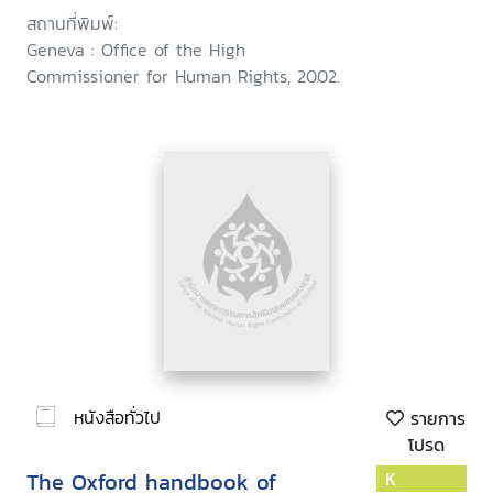
January 2002 /Office of the
สถานที่พิมพ์:
High Commissioner for Human
Geneva : Office of the High
Rights, United Nations
Commissioner for Human Rights, 2002.
Environment Programme
หนังสือทั่วไป
รายการ
โปรด
The Oxford handbook of
K