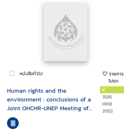
หนังสือทั่วไป
รายการ
โปรด
Human rights and the
K
3585
environment : conclusions of a
H918
Joint OHCHR-UNEP Meeting of
2002
Experts on Human Rights and
the Environment, Geneva,