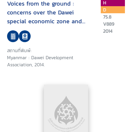
Voices from the ground :
H
D
concerns over the Dawei
75.8
special economic zone and
V889
related projects
2014
สถานที่พิมพ์:
Myanmar : Dawei Development
Association, 2014.