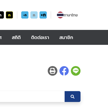
+ก
ก
ก
ก
ภาษาไทย
-ก
ศ
สถิติ
ติดต่อเรา
สมาชิก