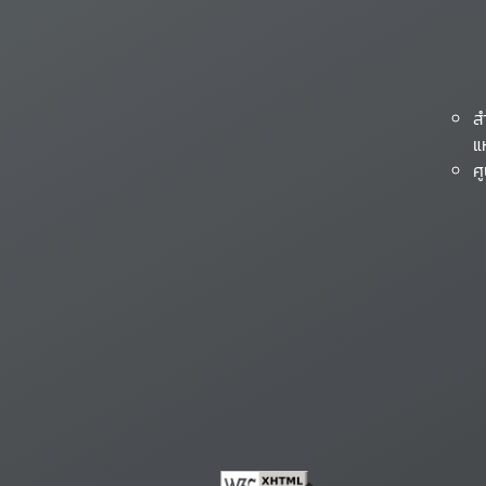
ส
แ
ศ