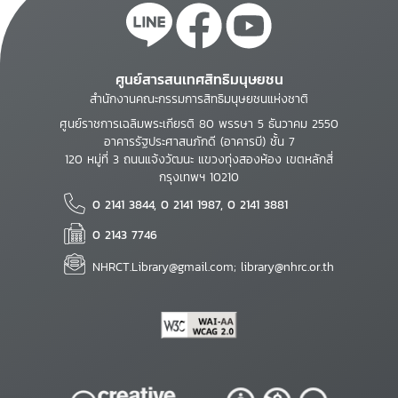
ศูนย์สารสนเทศสิทธิมนุษยชน
สำนักงานคณะกรรมการสิทธิมนุษยชนแห่งชาติ
ศูนย์ราชการเฉลิมพระเกียรติ 80 พรรษา 5 ธันวาคม 2550
อาคารรัฐประศาสนภักดี (อาคารบี) ชั้น 7
120 หมู่ที่ 3 ถนนแจ้งวัฒนะ แขวงทุ่งสองห้อง เขตหลักสี่
กรุงเทพฯ 10210
0 2141 3844, 0 2141 1987, 0 2141 3881
0 2143 7746
NHRCT.Library@gmail.com; library@nhrc.or.th