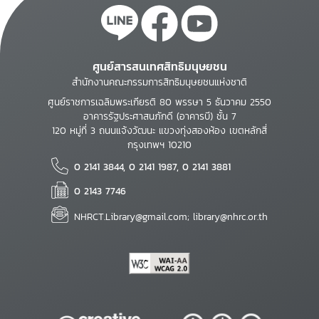
ศูนย์สารสนเทศสิทธิมนุษยชน
สำนักงานคณะกรรมการสิทธิมนุษยชนแห่งชาติ
ศูนย์ราชการเฉลิมพระเกียรติ 80 พรรษา 5 ธันวาคม 2550
อาคารรัฐประศาสนภักดี (อาคารบี) ชั้น 7
120 หมู่ที่ 3 ถนนแจ้งวัฒนะ แขวงทุ่งสองห้อง เขตหลักสี่
กรุงเทพฯ 10210
0 2141 3844, 0 2141 1987, 0 2141 3881
0 2143 7746
NHRCT.Library@gmail.com; library@nhrc.or.th