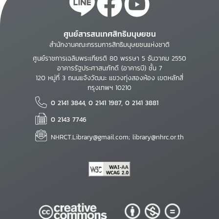
ศูนย์สารสนเทศสิทธิมนุษยชน
สำนักงานคณะกรรมการสิทธิมนุษยชนแห่งชาติ
ศูนย์ราชการเฉลิมพระเกียรติ 80 พรรษา 5 ธันวาคม 2550
อาคารรัฐประศาสนภักดี (อาคารบี) ชั้น 7
120 หมู่ที่ 3 ถนนแจ้งวัฒนะ แขวงทุ่งสองห้อง เขตหลักสี่
กรุงเทพฯ 10210
0 2141 3844, 0 2141 1987, 0 2141 3881
0 2143 7746
NHRCT.Library@gmail.com; library@nhrc.or.th