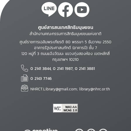
ศูนย์สารสนเทศสิทธิมนุษยชน
สำนักงานคณะกรรมการสิทธิมนุษยชนแห่งชาติ
ศูนย์ราชการเฉลิมพระเกียรติ 80 พรรษา 5 ธันวาคม 2550
อาคารรัฐประศาสนภักดี (อาคารบี) ชั้น 7
120 หมู่ที่ 3 ถนนแจ้งวัฒนะ แขวงทุ่งสองห้อง เขตหลักสี่
กรุงเทพฯ 10210
0 2141 3844, 0 2141 1987, 0 2141 3881
0 2143 7746
NHRCT.Library@gmail.com; library@nhrc.or.th