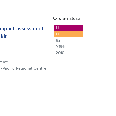
รายการโปรด
mpact assessment
H
D
lkit
82
Y196
2010
miko
-Pacific Regional Centre,