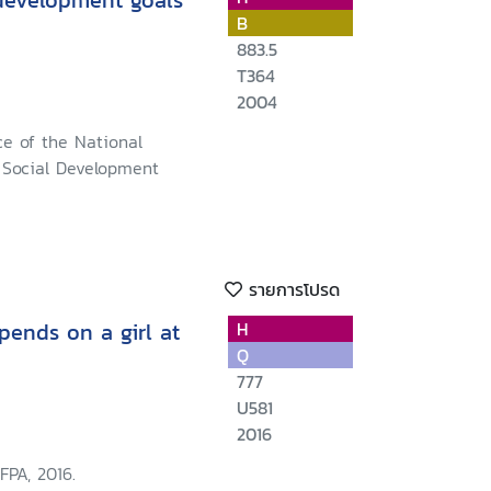
development goals
B
883.5
T364
2004
ce of the National
Social Development
รายการโปรด
pends on a girl at
H
Q
777
U581
2016
FPA, 2016.