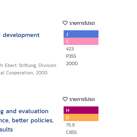
รายการโปรด
d development
J
C
423
P355
2000
ch Ebert Stiftung, Division
nal Cooperation, 2000.
รายการโปรด
ng and evaluation
H
D
ce, better policies,
75.9
sults
C855