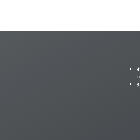
ส
แ
ศ