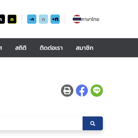
+ก
ก
ก
ก
ภาษาไทย
-ก
ศ
สถิติ
ติดต่อเรา
สมาชิก