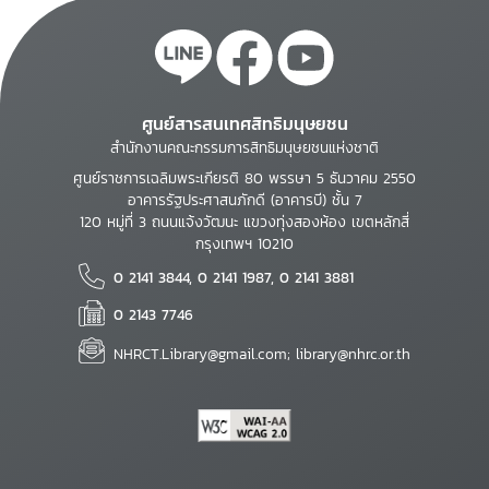
ศูนย์สารสนเทศสิทธิมนุษยชน
สำนักงานคณะกรรมการสิทธิมนุษยชนแห่งชาติ
ศูนย์ราชการเฉลิมพระเกียรติ 80 พรรษา 5 ธันวาคม 2550
อาคารรัฐประศาสนภักดี (อาคารบี) ชั้น 7
120 หมู่ที่ 3 ถนนแจ้งวัฒนะ แขวงทุ่งสองห้อง เขตหลักสี่
กรุงเทพฯ 10210
0 2141 3844, 0 2141 1987, 0 2141 3881
0 2143 7746
NHRCT.Library@gmail.com; library@nhrc.or.th