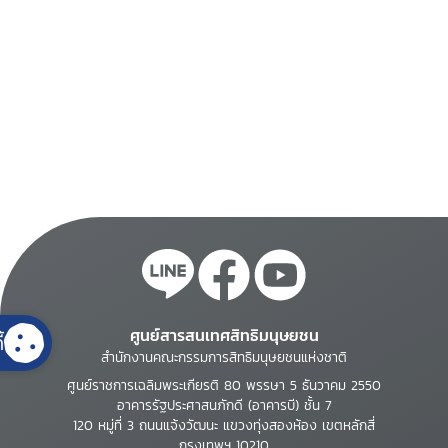
ศูนย์สารสนเทศสิทธิมนุษยชน
้
สำนักงานคณะกรรมการสิทธิมนุษยชนแห่งชาติ
ศูนย์ราชการเฉลิมพระเกียรติ 80 พรรษา 5 ธันวาคม 2550
อาคารรัฐประศาสนภักดี (อาคารบี) ชั้น 7
120 หมู่ที่ 3 ถนนแจ้งวัฒนะ แขวงทุ่งสองห้อง เขตหลักสี่
กรุงเทพฯ 10210