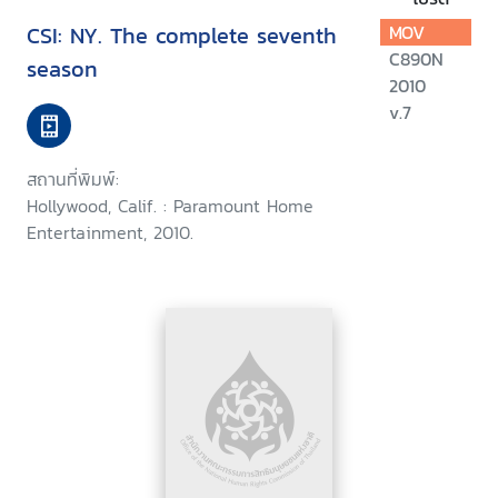
CSI: NY. The complete seventh
MOV
C890N
season
2010
v.7
สถานที่พิมพ์:
Hollywood, Calif. : Paramount Home
Entertainment, 2010.