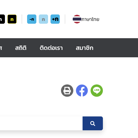
+ก
ก
ก
ก
ภาษาไทย
-ก
ศ
สถิติ
ติดต่อเรา
สมาชิก