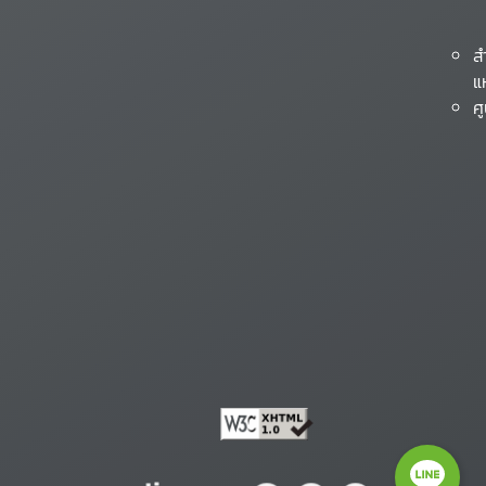
ส
แ
ศ