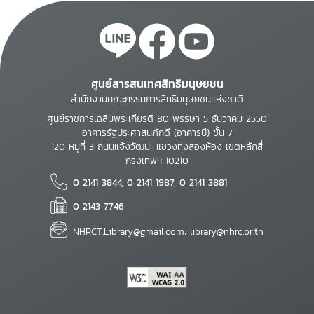
ศูนย์สารสนเทศสิทธิมนุษยชน
สำนักงานคณะกรรมการสิทธิมนุษยชนแห่งชาติ
ศูนย์ราชการเฉลิมพระเกียรติ 80 พรรษา 5 ธันวาคม 2550
อาคารรัฐประศาสนภักดี (อาคารบี) ชั้น 7
120 หมู่ที่ 3 ถนนแจ้งวัฒนะ แขวงทุ่งสองห้อง เขตหลักสี่
กรุงเทพฯ 10210
0 2141 3844, 0 2141 1987, 0 2141 3881
0 2143 7746
NHRCT.Library@gmail.com; library@nhrc.or.th