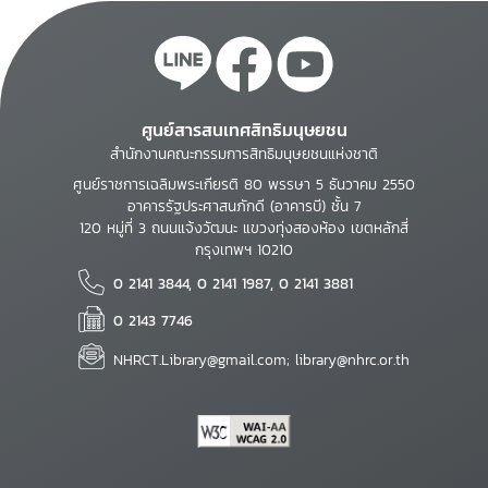
ศูนย์สารสนเทศสิทธิมนุษยชน
สำนักงานคณะกรรมการสิทธิมนุษยชนแห่งชาติ
ศูนย์ราชการเฉลิมพระเกียรติ 80 พรรษา 5 ธันวาคม 2550
อาคารรัฐประศาสนภักดี (อาคารบี) ชั้น 7
120 หมู่ที่ 3 ถนนแจ้งวัฒนะ แขวงทุ่งสองห้อง เขตหลักสี่
กรุงเทพฯ 10210
0 2141 3844, 0 2141 1987, 0 2141 3881
0 2143 7746
NHRCT.Library@gmail.com; library@nhrc.or.th