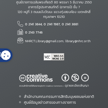
ศูนย์ราชการเฉลิมพระเกียรติ 80 พรรษา 5 ธันวาคม 2550
อาคารรัฐประศาสนภักดี (อาคารบี) ชั้น 7
120 หมู่ที่ 3 ถนนแจ้งวัฒนะ แขวงทุ่งสองห้อง เขตหลักสี่
กรุงเทพฯ 10210
0 2141 3844, 0 2141 1987, 0 2141 3881
0 2143 7746
NHRCT.Library@gmail.com; library@nhrc.or.th
้
ดูรายละเอียดสัญญา
สงวนสิทธิ์ภายใต้สัญญาอนุญาต Creative Commons •
สำนักงานคณะกรรมการสิทธิมนุษยชนแห่งชาติ
ศูนย์ข้อมูลข่าวสารของทางราชการ