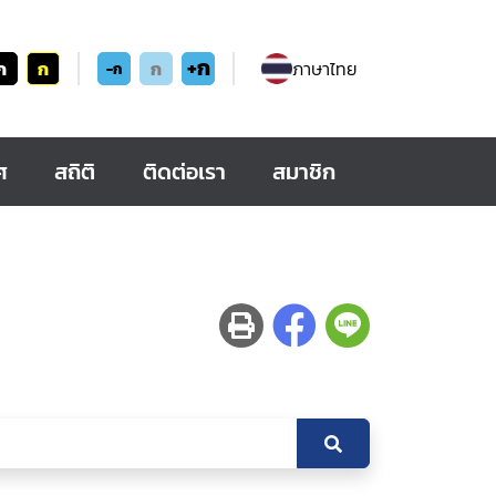
+ก
ก
ก
ก
ภาษาไทย
-ก
ศ
สถิติ
ติดต่อเรา
สมาชิก