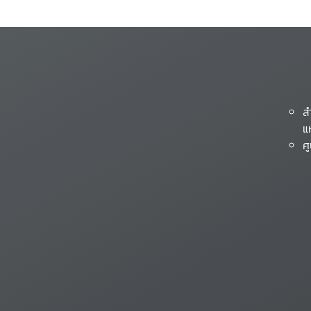
ส
แ
ศ