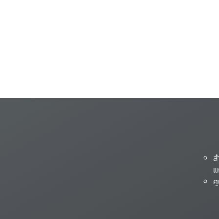
ส
แ
ศ