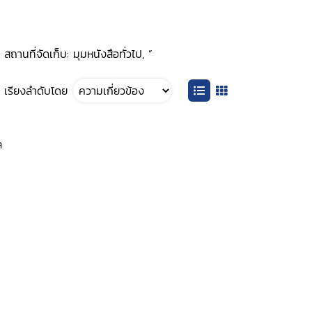
านที่จัดเก็บ: มุมหนังสือทั่วไป, ”
เรียงลำดับโดย
ล