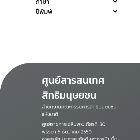
ภาษา
ปีพิมพ์
ศูนย์สารสนเทศ
สิทธิมนุษยชน
สำนักงานคณะกรรมการสิทธิมนุษยชน
แห่งชาติ
ศูนย์ราชการเฉลิมพระเกียรติ 80
พรรษา 5 ธันวาคม 2550
อาคารรัฐประศาสนภักดี (อาคารบี) ชั้น