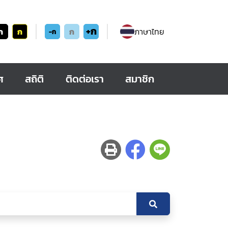
+ก
ก
ก
ก
ภาษาไทย
-ก
ศ
สถิติ
ติดต่อเรา
สมาชิก