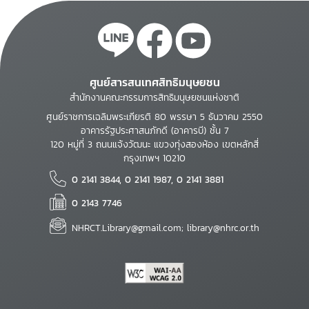
ศูนย์สารสนเทศสิทธิมนุษยชน
สำนักงานคณะกรรมการสิทธิมนุษยชนแห่งชาติ
ศูนย์ราชการเฉลิมพระเกียรติ 80 พรรษา 5 ธันวาคม 2550
อาคารรัฐประศาสนภักดี (อาคารบี) ชั้น 7
120 หมู่ที่ 3 ถนนแจ้งวัฒนะ แขวงทุ่งสองห้อง เขตหลักสี่
กรุงเทพฯ 10210
0 2141 3844, 0 2141 1987, 0 2141 3881
0 2143 7746
NHRCT.Library@gmail.com; library@nhrc.or.th