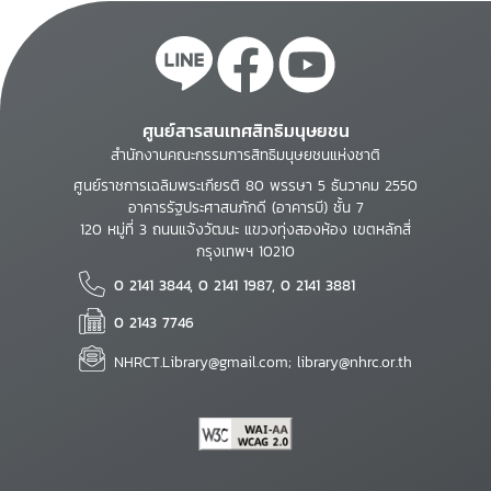
ศูนย์สารสนเทศสิทธิมนุษยชน
สำนักงานคณะกรรมการสิทธิมนุษยชนแห่งชาติ
ศูนย์ราชการเฉลิมพระเกียรติ 80 พรรษา 5 ธันวาคม 2550
อาคารรัฐประศาสนภักดี (อาคารบี) ชั้น 7
120 หมู่ที่ 3 ถนนแจ้งวัฒนะ แขวงทุ่งสองห้อง เขตหลักสี่
กรุงเทพฯ 10210
0 2141 3844, 0 2141 1987, 0 2141 3881
0 2143 7746
NHRCT.Library@gmail.com; library@nhrc.or.th