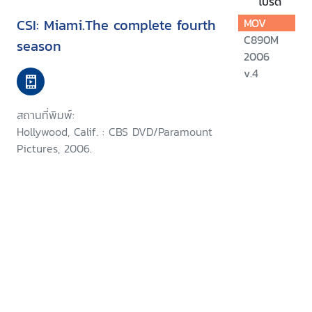
โปรด
CSI: Miami.The complete fourth
MOV
C890M
season
2006
v.4
สถานที่พิมพ์:
Hollywood, Calif. : CBS DVD/Paramount
Pictures, 2006.