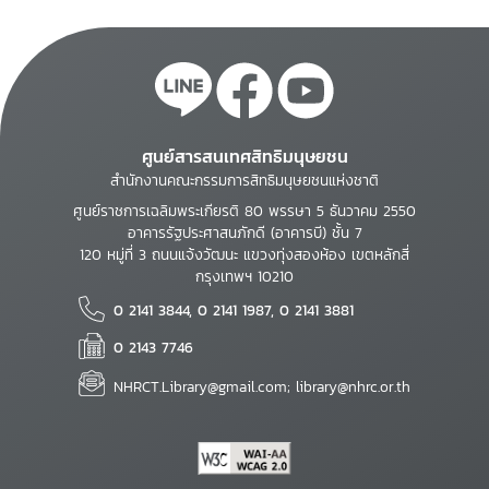
ศูนย์สารสนเทศสิทธิมนุษยชน
สำนักงานคณะกรรมการสิทธิมนุษยชนแห่งชาติ
ศูนย์ราชการเฉลิมพระเกียรติ 80 พรรษา 5 ธันวาคม 2550
อาคารรัฐประศาสนภักดี (อาคารบี) ชั้น 7
120 หมู่ที่ 3 ถนนแจ้งวัฒนะ แขวงทุ่งสองห้อง เขตหลักสี่
กรุงเทพฯ 10210
0 2141 3844, 0 2141 1987, 0 2141 3881
0 2143 7746
NHRCT.Library@gmail.com; library@nhrc.or.th