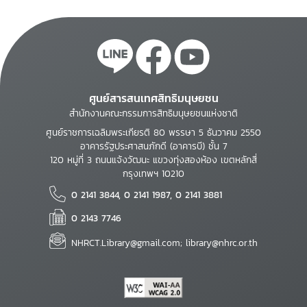
ศูนย์สารสนเทศสิทธิมนุษยชน
สำนักงานคณะกรรมการสิทธิมนุษยชนแห่งชาติ
ศูนย์ราชการเฉลิมพระเกียรติ 80 พรรษา 5 ธันวาคม 2550
อาคารรัฐประศาสนภักดี (อาคารบี) ชั้น 7
120 หมู่ที่ 3 ถนนแจ้งวัฒนะ แขวงทุ่งสองห้อง เขตหลักสี่
กรุงเทพฯ 10210
0 2141 3844, 0 2141 1987, 0 2141 3881
0 2143 7746
NHRCT.Library@gmail.com; library@nhrc.or.th