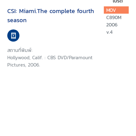
โปรด
CSI: Miami.The complete fourth
MOV
C890M
season
2006
v.4
สถานที่พิมพ์:
Hollywood, Calif. : CBS DVD/Paramount
Pictures, 2006.