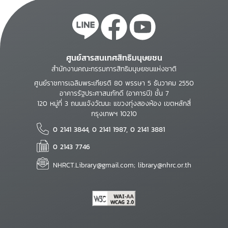
ศูนย์สารสนเทศสิทธิมนุษยชน
สำนักงานคณะกรรมการสิทธิมนุษยชนแห่งชาติ
ศูนย์ราชการเฉลิมพระเกียรติ 80 พรรษา 5 ธันวาคม 2550
อาคารรัฐประศาสนภักดี (อาคารบี) ชั้น 7
120 หมู่ที่ 3 ถนนแจ้งวัฒนะ แขวงทุ่งสองห้อง เขตหลักสี่
กรุงเทพฯ 10210
0 2141 3844, 0 2141 1987, 0 2141 3881
0 2143 7746
NHRCT.Library@gmail.com; library@nhrc.or.th