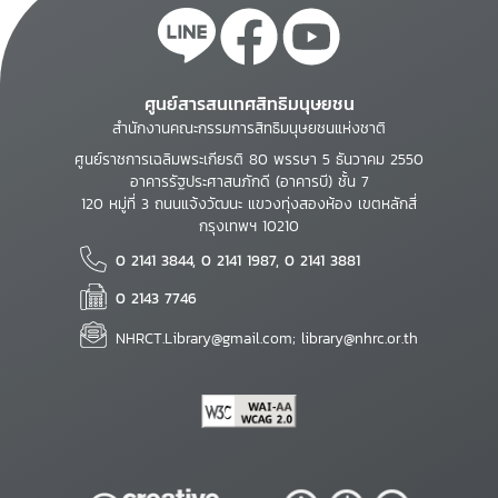
ศูนย์สารสนเทศสิทธิมนุษยชน
สำนักงานคณะกรรมการสิทธิมนุษยชนแห่งชาติ
ศูนย์ราชการเฉลิมพระเกียรติ 80 พรรษา 5 ธันวาคม 2550
อาคารรัฐประศาสนภักดี (อาคารบี) ชั้น 7
120 หมู่ที่ 3 ถนนแจ้งวัฒนะ แขวงทุ่งสองห้อง เขตหลักสี่
กรุงเทพฯ 10210
0 2141 3844, 0 2141 1987, 0 2141 3881
0 2143 7746
NHRCT.Library@gmail.com; library@nhrc.or.th