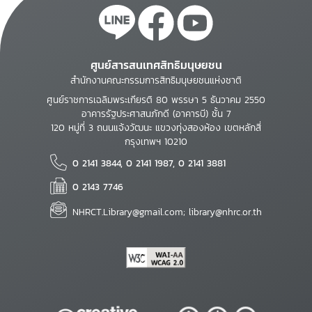
ศูนย์สารสนเทศสิทธิมนุษยชน
สำนักงานคณะกรรมการสิทธิมนุษยชนแห่งชาติ
ศูนย์ราชการเฉลิมพระเกียรติ 80 พรรษา 5 ธันวาคม 2550
อาคารรัฐประศาสนภักดี (อาคารบี) ชั้น 7
120 หมู่ที่ 3 ถนนแจ้งวัฒนะ แขวงทุ่งสองห้อง เขตหลักสี่
กรุงเทพฯ 10210
0 2141 3844, 0 2141 1987, 0 2141 3881
0 2143 7746
NHRCT.Library@gmail.com; library@nhrc.or.th